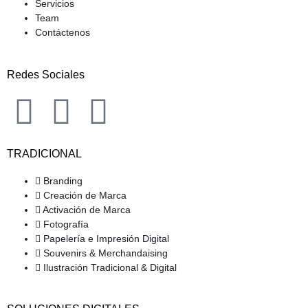
Servicios
Team
Contáctenos
Redes Sociales
F
I
L
a
n
i
TRADICIONAL
c
s
n
Branding
Creación de Marca
e
t
k
Activación de Marca
Fotografía
b
a
e
Papelería e Impresión Digital
Souvenirs & Merchandaising
Ilustración Tradicional & Digital
o
g
d